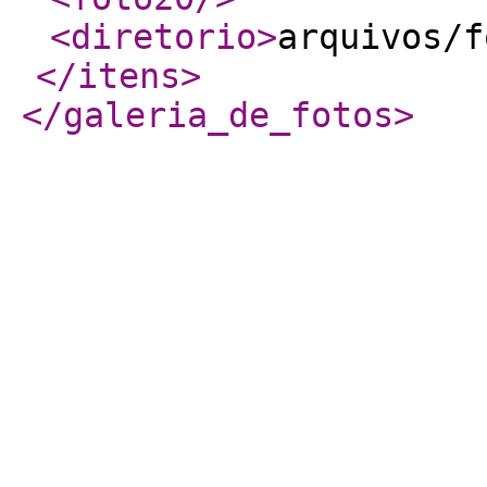
<diretorio
>
arquivos/f
</itens
>
</galeria_de_fotos
>