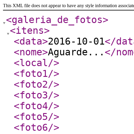
This XML file does not appear to have any style information associat
<galeria_de_fotos
>
<itens
>
<data
>
2016-10-01
</dat
<nome
>
Aguarde...
</nom
<local
/>
<foto1
/>
<foto2
/>
<foto3
/>
<foto4
/>
<foto5
/>
<foto6
/>