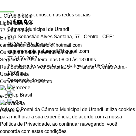
Conecte-se conosco nas redes sociais
...Ou se preferir
Ligue para nós
Câmara Municipal de Urandi
77 3456-2097
Rua Sebastião Alves Santana, 57 - Centro - CEP:
E-mail
46.350-000 - E-mail:
camaramunicipalurandi@hotmail.com
camaramunicipalurandi@hotmail.com
Ou seja atendido presencialmente
77 3456-2097
Segunda a sexta-feira, das 08:00 às 13:00hs
Atendimento: segunda a sexta-feira, das 08:00 às
Rua Sebastião Alves Santana, 57 - 1º andar - Centro Adm.-
13:00hs
Urandi-Bahia
Desenvolvido por
Outros meios de contato
e-SIC
Aviso:
O Portal da Câmara Municipal de Urandi utiliza cookies
Ouvidoria
para melhorar a sua experiência, de acordo com a nossa
Política de Privacidade, ao continuar navegando, você
concorda com estas condições