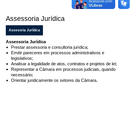
e-SIC
Assessoria Jurídica
Assesoria Jurídica
Filtrar por todos
Acesso à Informação
Assessoria Jurídica
Prestar assessoria e consultoria jurídica;
Cidadão
Emitir pareceres em processos administrativos e
Empresas
legislativos;
Fotos
Analisar a legalidade de atos, contratos e projetos de lei;
Representar a Câmara em processos judiciais, quando
Notícias
necessário;
Secretarias
Orientar juridicamente os setores da Câmara.
Servidor
Transparência
Turistas
Videos
Áudios
Fale conosco