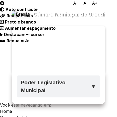
A-
A
A+
Auto contraste
Câmara Municipal de Urandi
Realçar links
Preto e branco
Aumentar espaçamento
Destacando cursor
Regua guia
Transparência
Menu
Diário
Oficial
Legislativo
Ouvidoria
e-SIC
Poder Legislativo
▼
Municipal
Você está navegando em:
Home