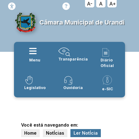
A-
A
A+
Câmara Municipal de Urandi
Transparência
Menu
Diário
Oficial
Legislativo
Ouvidoria
e-SIC
Você está navegando em:
Home
NotÍcias
Ler NotÍcia