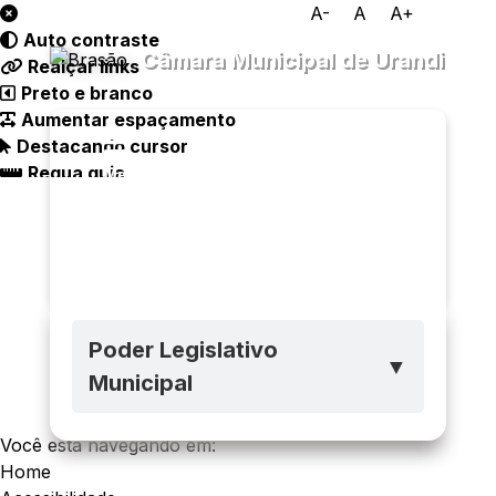
A-
A
A+
Auto contraste
Câmara Municipal de Urandi
Realçar links
Preto e branco
Aumentar espaçamento
Destacando cursor
Regua guia
Transparência
Menu
Diário
Oficial
Legislativo
Ouvidoria
e-SIC
Poder Legislativo
▼
Municipal
Você está navegando em:
Home