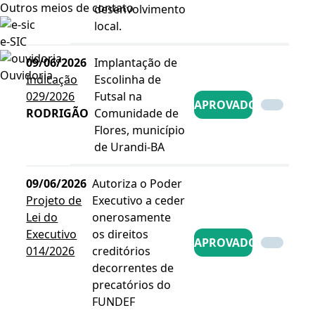
Outros meios de contato
desenvolvimento
local.
e-SIC
09/06/2026
Implantação de
Ouvidoria
Indicação
Escolinha de
029/2026
Futsal na
APROVADO
RODRIGÃO
Comunidade de
Flores, município
de Urandi-BA
09/06/2026
Autoriza o Poder
Projeto de
Executivo a ceder
Lei do
onerosamente
Executivo
os direitos
APROVADO
014/2026
creditórios
decorrentes de
precatórios do
FUNDEF