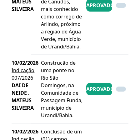
MATEUS
de Canudos,
APROVADO
SILVEIRA
mais conhecido
como córrego de
Arlindo, próximo
a região de Água
Verde, município
de Urandi/Bahia.
10/02/2026
Construcão de
Indicação
uma ponte no
007/2026
Rio São
DAI DE
Domingos, na
APROVADO
NEIDE ,
Comunidade de
MATEUS
Passagem Funda,
SILVEIRA
municipio de
Urandi/Bahia.
10/02/2026
Conclusão de um
Indicação
(01) campo