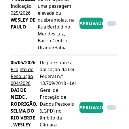
Indicação
uma passagem
025/2026
elevada ou
WESLEY DE
quebramolas, na
APROVADO
PAULO
Rua Bertoldino
Mendes Luz,
Bairro Centro,
Urandi/Bahia.
05/05/2026
Dispõe sobre a
Projeto de
aplicação da Lei
Resolução
Federal n.º
004/2026
13.709/2018 - Lei
DAI DE
Geral de
NEIDE ,
Proteção de
RODRIGÃO,
Dados Pessoais
APROVADO
SELMA DO
(LGPD) no
RIO VERDE
âmbito da
, WESLEY
Câmara