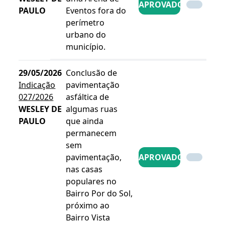
APROVADO
PAULO
Eventos fora do
perímetro
urbano do
município.
29/05/2026
Conclusão de
Indicação
pavimentação
027/2026
asfáltica de
WESLEY DE
algumas ruas
PAULO
que ainda
permanecem
sem
pavimentação,
APROVADO
nas casas
populares no
Bairro Por do Sol,
próximo ao
Bairro Vista