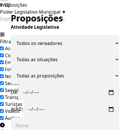
e-SIC
Proposições
Poder Legislativo Municipal
▼
Proposições
Atividade Legislativa
Filtrar por todos
Acesso à Informação
Cidadão
Empresas
Fotos
Notícias
Secretarias
Servidor
De:
Transparência
Turistas
AtÃ©:
Videos
Áudios