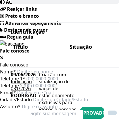
Auto contraste
Realçar links
Pesquisar
Preto e branco
Aumentar espaçamento
Destacando cursor
Identificação
Regua guia
Título
Situação
Fale conosco
Fale conosco
Nome*
09/06/2026
Criação com
Telefone 1*
Indicação
sinalização de
Telefone 2
031/2026
vagas de
E-mail*
RODRIGÃO
estacionamento
Cidade/Estado
exclusivas para
Assunto*
idosos e pessoas
APROVADO
com deficiência
no Centro da