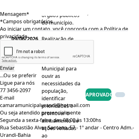
cidade, nos
comércios e nos
Mensagem*
órgãos públicos
*Campos obrigatórios
do município.
Ao iniciar um contato, você concorda com a
Política de
privacidade
09/06/2026
Realização de
Indicação
visitas
030/2026
institucionais do
RODRIGÃO
Prefeito
Municipal para
...Ou se preferir
ouvir as
Ligue para nós
necessidades da
77 3456-2097
população,
APROVADO
E-mail
identificar
camaramunicipalurandi@hotmail.com
prioridades e
Ou seja atendido presencialmente
promover o
Segunda a sexta-feira, das 08:00 às 13:00hs
alinhamento de
Rua Sebastião Alves Santana, 57 - 1º andar - Centro Adm.-
ações voltadas
Urandi-Bahia
ao