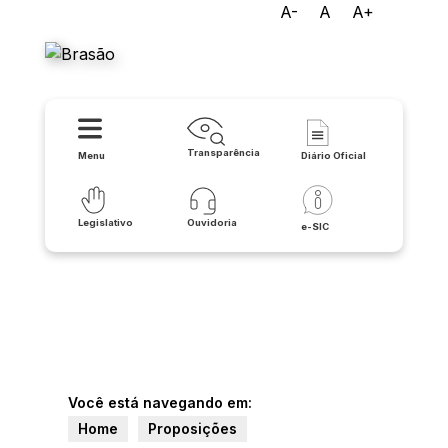
A-
A
A+
Câmara Municipal de Urandi
Transparência
Menu
Diário Oficial
Legislativo
Ouvidoria
e-SIC
Você está navegando em:
Home
Proposições