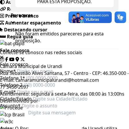
PARA ESTA PROPOSIÇÃO.
Auto contraste
Realçar links
Pareceres
Preto e branco
Aumentar espaçamento
Destacando cursor
Não foram emitidos pareceres para esta
Regua guia
proposição.
Fale conosco
Conecte-se conosco nas redes sociais
Fale conosco
Câmara Municipal de Urandi
Nome*
Rua Sebastião Alves Santana, 57 - Centro - CEP: 46.350-000 -
Telefone 1*
E-mail: camaramunicipalurandi@hotmail.com
Telefone 2
77 3456-2097
E-mail*
Atendimento: segunda a sexta-feira, das 08:00 às 13:00hs
Cidade/Estado
Desenvolvido por
Assunto*
Aviso:
O Portal da Câmara Municipal de Urandi utiliza