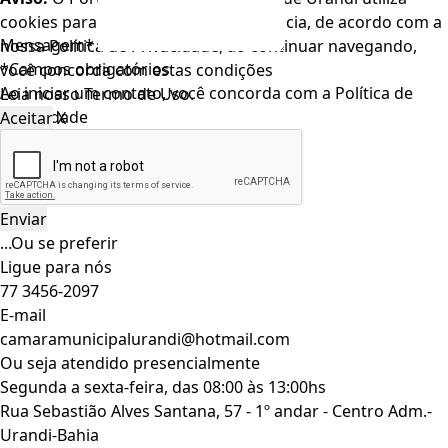
cookies para melhorar a sua experiência, de acordo com a
Mensagem*
nossa Política de Privacidade, ao continuar navegando,
*Campos obrigatórios
você concorda com estas condições
Ao iniciar um contato, você concorda com a
Política de
Leia nosso
Termo de Uso
.
privacidade
Aceitar
X
...Ou se preferir
Ligue para nós
77 3456-2097
E-mail
camaramunicipalurandi@hotmail.com
Ou seja atendido presencialmente
Segunda a sexta-feira, das 08:00 às 13:00hs
Rua Sebastião Alves Santana, 57 - 1º andar - Centro Adm.-
Urandi-Bahia