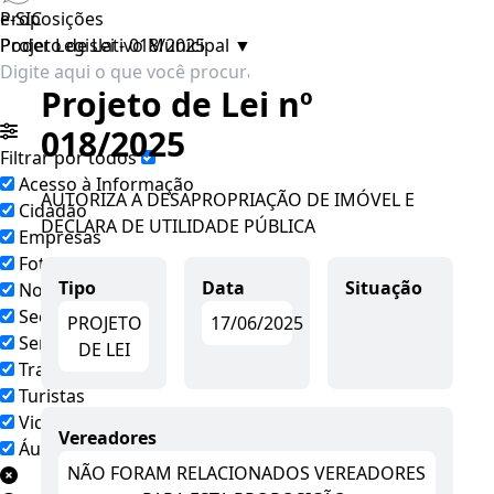
e-SIC
Proposições
Poder Legislativo Municipal
Projeto de Lei - 018/2025
▼
Projeto de Lei nº
018/2025
Filtrar por todos
Acesso à Informação
AUTORIZA A DESAPROPRIAÇÃO DE IMÓVEL E
Cidadão
DECLARA DE UTILIDADE PÚBLICA
Empresas
Fotos
Tipo
Data
Situação
Notícias
Secretarias
PROJETO
17/06/2025
Servidor
DE LEI
Transparência
Turistas
Videos
Vereadores
Áudios
NÃO FORAM RELACIONADOS VEREADORES