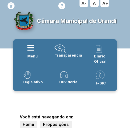
A-
A
A+
Câmara Municipal de Urandi
Transparência
Menu
Diário
Oficial
Legislativo
Ouvidoria
e-SIC
Você está navegando em:
Home
Proposições