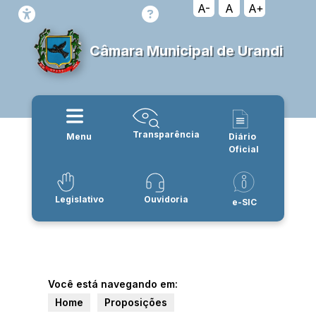
A-
A
A+
Câmara Municipal de Urandi
Transparência
Menu
Diário
Oficial
Legislativo
Ouvidoria
e-SIC
Você está navegando em:
Home
Proposições