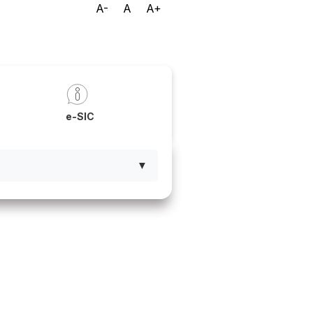
A-
A
A+
a
e-SIC
▼