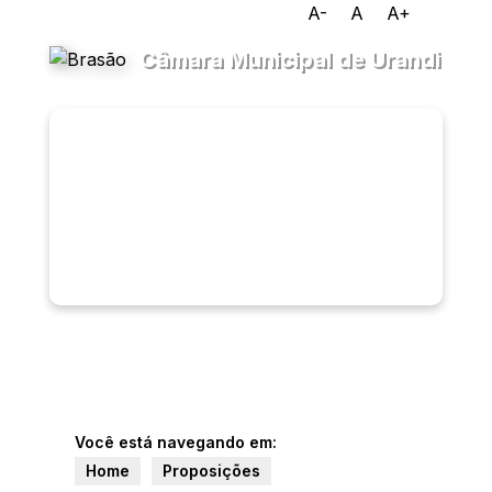
A-
A
A+
Câmara Municipal de Urandi
Transparência
Menu
Diário
Oficial
Legislativo
Ouvidoria
e-SIC
Você está navegando em:
Home
Proposições