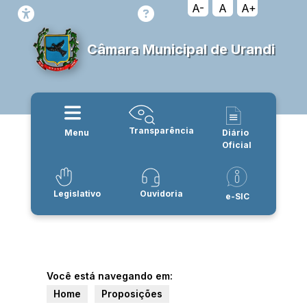
A-
A
A+
Câmara Municipal de Urandi
Transparência
Menu
Diário
Oficial
Legislativo
Ouvidoria
e-SIC
Você está navegando em:
Home
Proposições