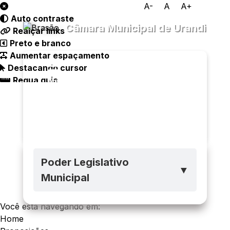
A-
A
A+
Auto contraste
Câmara Municipal de Urandi
Realçar links
Preto e branco
Aumentar espaçamento
Destacando cursor
Regua guia
Transparência
Menu
Diário
Oficial
Legislativo
Ouvidoria
e-SIC
Poder Legislativo
▼
Municipal
Você está navegando em:
Home