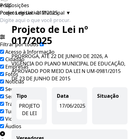
e-SIC
Proposições
Poder Legislativo Municipal
Projeto de Lei - 017/2025
▼
Projeto de Lei nº
017/2025
Filtrar por todos
Acesso à Informação
PRORROGA, ATÉ 22 DE JUNHO DE 2026, A
Cidadão
VIGÊNCIA DO PLANO MUNICIPAL DE EDUCAÇÃO,
Empresas
APROVADO POR MEIO DA LEI N UM-0981/2015
Fotos
DE 23 DE JUNHO DE 2015
Notícias
Secretarias
Tipo
Data
Situação
Servidor
Transparência
PROJETO
17/06/2025
Turistas
DE LEI
Videos
Áudios
Vereadores