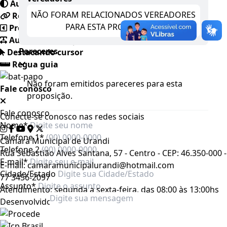
Auto contraste
NÃO FORAM RELACIONADOS VEREADORES
Realçar links
PARA ESTA PROPOSIÇÃO.
Preto e branco
Aumentar espaçamento
Pareceres
Destacando cursor
Regua guia
Não foram emitidos pareceres para esta
Fale conosco
proposição.
Fale conosco
Conecte-se conosco nas redes sociais
Nome*
Telefone 1*
Câmara Municipal de Urandi
Telefone 2
Rua Sebastião Alves Santana, 57 - Centro - CEP: 46.350-000 -
E-mail*
E-mail: camaramunicipalurandi@hotmail.com
Cidade/Estado
77 3456-2097
Assunto*
Atendimento: segunda a sexta-feira, das 08:00 às 13:00hs
Desenvolvido por