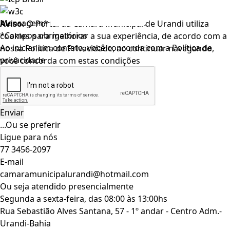
Mensagem*
Aviso:
O Portal da Câmara Municipal de Urandi utiliza
*Campos obrigatórios
cookies para melhorar a sua experiência, de acordo com a
Ao iniciar um contato, você concorda com a
Política de
nossa Política de Privacidade, ao continuar navegando,
privacidade
você concorda com estas condições
Leia nosso
Termo de Uso
.
Aceitar
X
...Ou se preferir
Ligue para nós
77 3456-2097
E-mail
camaramunicipalurandi@hotmail.com
Ou seja atendido presencialmente
Segunda a sexta-feira, das 08:00 às 13:00hs
Rua Sebastião Alves Santana, 57 - 1º andar - Centro Adm.-
Urandi-Bahia