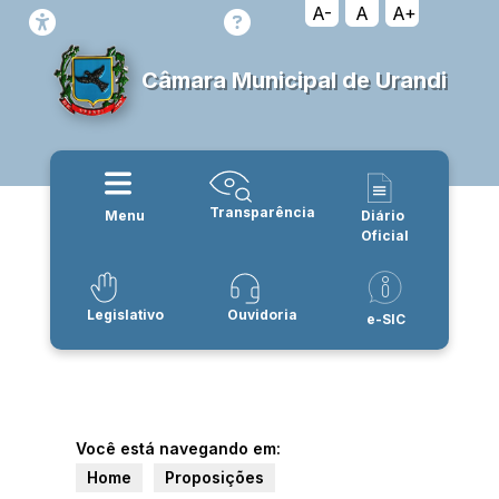
A-
A
A+
Câmara Municipal de Urandi
Transparência
Menu
Diário
Oficial
Legislativo
Ouvidoria
e-SIC
Você está navegando em:
Home
Proposições