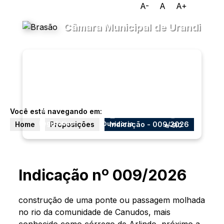
A-
A
A+
Câmara Municipal de Urandi
Transparência
Menu
Diário
Oficial
Você está navegando em:
Legislativo
Ouvidoria
Home
Proposições
Indicação - 009/2026
e-SIC
Indicação nº 009/2026
construção de uma ponte ou passagem molhada
no rio da comunidade de Canudos, mais