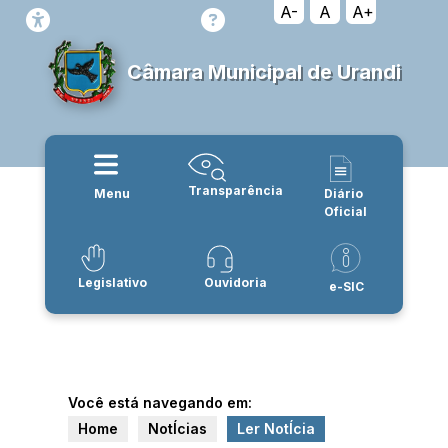
A-
A
A+
Câmara Municipal de Urandi
Transparência
Menu
Diário
Oficial
Legislativo
Ouvidoria
e-SIC
Você está navegando em:
Home
NotÍcias
Ler NotÍcia