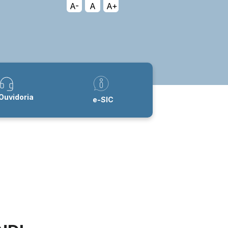
A-
A
A+
Ouvidoria
e-SIC