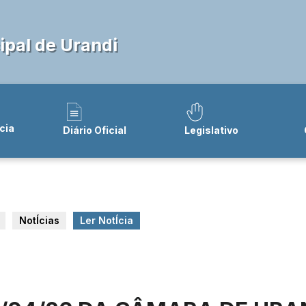
pal de Urandi
cia
Diário Oficial
Legislativo
NotÍcias
Ler NotÍcia