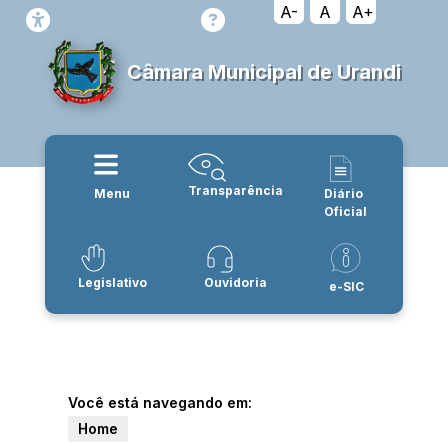
A-
A
A+
Câmara Municipal de Urandi
Transparência
Menu
Diário
Oficial
Legislativo
Ouvidoria
e-SIC
Você está navegando em:
Home